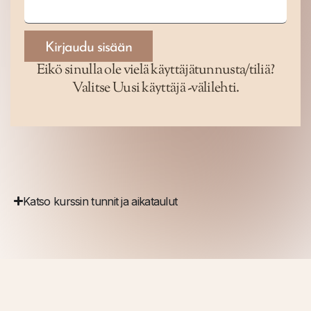
Kirjaudu sisään
Eikö sinulla ole vielä käyttäjätunnusta/tiliä?
Valitse Uusi käyttäjä -välilehti.
Katso kurssin tunnit ja aikataulut