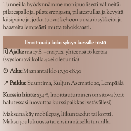
Tunneilla hyödynnämme monipuolisesti välineitä:
pilatespalloja, pilatesrengasta, pilatesrullaa ja kevyitä
käsipainoja, jotka tuovat kehoon uusia ärsykkeitä ja
haasteita lempeästi mutta tehokkaasti.
Ilmoittaudu koko syksyn kurssille tästä
🗓
Ajalla:
ma 17.8. – ma 7.12. yhteensä 16 kertaa
(syyslomaviikolla 42 ei ole tuntia)
⏰
Aika:
Maanantai klo 17.30-18.30
📍
Paikka:
Suuntima, Kuljun Asematie 20, Lempäälä
Kurssin hinta:
234 €, lmoittautuminen on sitova (voit
halutessasi luovuttaa kurssipaikkasi ystävällesi)
Maksuna käy mobilepay, liikuntaedut tai kortti.
Maksu joulukuussa tai ensimmäisellä tunnilla.