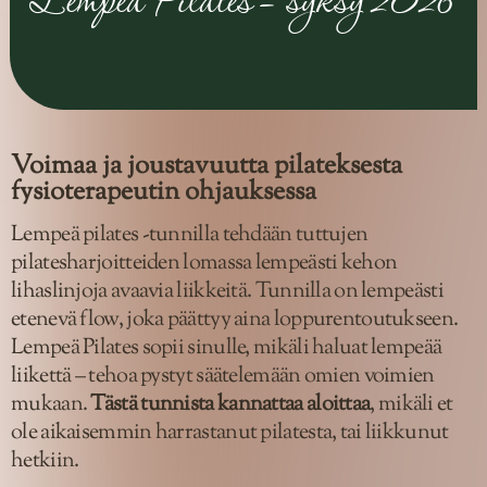
Lempeä Pilates – syksy 2026
Voimaa ja joustavuutta pilateksesta
fysioterapeutin ohjauksessa
Lempeä pilates -tunnilla tehdään tuttujen
pilatesharjoitteiden lomassa lempeästi kehon
lihaslinjoja avaavia liikkeitä. Tunnilla on lempeästi
etenevä flow, joka päättyy aina loppurentoutukseen.
Lempeä Pilates sopii sinulle, mikäli haluat lempeää
liikettä – tehoa pystyt säätelemään omien voimien
mukaan.
Tästä tunnista kannattaa aloittaa
, mikäli et
ole aikaisemmin harrastanut pilatesta, tai liikkunut
hetkiin.