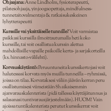
Ohjaajana:
Anne Lindholm, fysioterapeutti,
pilatesohjaaja, yinjoogaopettaja, mindfulness-
tunnetaitovalmentaja & ratkaisukeskeinen
lyhytterapeutti
Kurssille vai yksittäiselle tunnille?
Voit varmistaa
paikkasi kurssilla ilmoittautumalla heti koko
kurssille, tai voit osallistua kurssin alettua
mahdollisille vapaille paikoille kerta- ja sarjakorteilla
(ks. hinnasto-välilehti).
Korvauskäytäntö:
Peruuntuneita kurssikertojasi voit
halutessasi korvata myös muilla tunneilla – ryhmissä,
joissa on tilaa. Korvataksesi väliin jäävän kerran peru
osallistumisesi viimeistään 8h aikaisemmin
ajanvarauskalenterista (pidä tallessa käyttäjätunnus ja
salasanasi tuntivarausjärjestelmään). HUOM! Vain
ajoissa tuntikalenterista perutut kurssikerrat voit