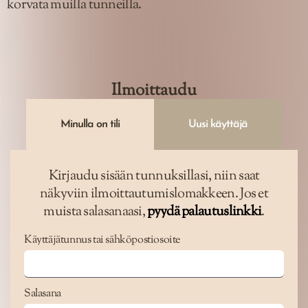
korvata muilla tunneilla.
Ilmoittaudu
Minulla on tili
Uusi käyttäjä
Kirjaudu sisään tunnuksillasi, niin saat
näkyviin ilmoittautumislomakkeen. Jos et
muista salasanaasi,
pyydä palautuslinkki
.
Käyttäjätunnus tai sähköpostiosoite
Salasana