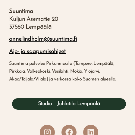
Suuntima
Kuljun Asematie 20
37560 Lempäälä
anne.lindholm@suuntima.fi
Ajo- ja saapumisohjeet
Suuntima palvelee Pirkanmaalla (Tampere, Lempäälä,
Pirkkala, Valkeakoski, Vesilahti, Nokia, Ylöjärvi,
Akaa/Toijala/Viiala) ja verkossa koko Suomen alueella.
Studio – Juhlatila Lempäälä