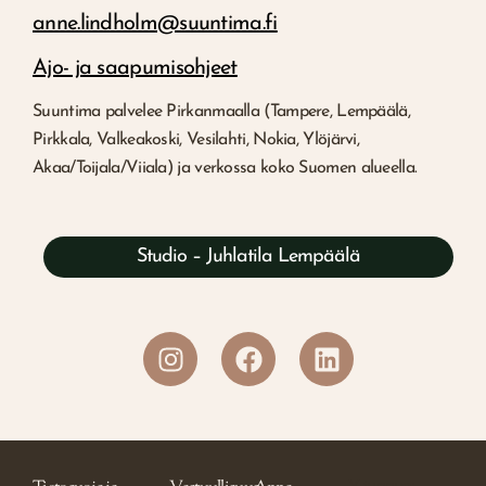
anne.lindholm@suuntima.fi
Ajo- ja saapumisohjeet
Suuntima palvelee Pirkanmaalla (Tampere, Lempäälä,
Pirkkala, Valkeakoski, Vesilahti, Nokia, Ylöjärvi,
Akaa/Toijala/Viiala) ja verkossa koko Suomen alueella.
Studio – Juhlatila Lempäälä