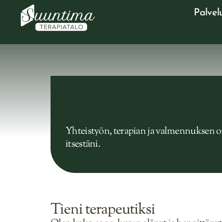
Palvel
Yhteistyön, terapian ja valmennuksen on
itsestäni.
Tieni terapeutiksi