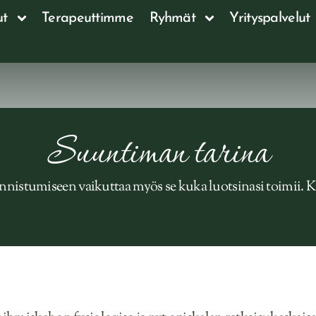
ut
Terapeuttimme
Ryhmät
Yrityspalvelut
Suuntiman tarina
nistumiseen vaikuttaa myös se kuka luotsinasi toimii. Kir