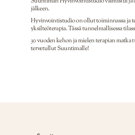
Suuntiman Hyvinvointistudio valmistui ja o
jälkeen.
Hyvinvointistudio on ollut toiminnassa ja te
yksilteöterapia. Tässä tunnelmallisessa ti
30 vuoden kehon ja mielen terapian matka t
tervetullut Suuntimalle!