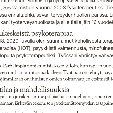
 ihmiskehon fysiologiaa ja nyt opiskelen ratkaisukeskei
i, kun
valmistuin vuonna 2003 fysioterapeutiksi. Ties
sa ennaltaehkäisevän terveydenhuollon parissa. Erik
ani työterveyshuollosta ja sille tielle jäin 16 vuodek
sukeskeistä psykoterapiaa
 2020-luvulla olen suunnannut kehollisesta terapi
erapiaa (HOT), psyykkistä valmennusta, mindfulnes
a lopulta psykoterapeutiksi. Työssäni yhdistyy vahva
din. Parhaimpia onnistumisia koen silloin, kun tapaan uu
säisen rauhan muutosmatkalleen. Työt hän on tehnyt itse, 
immiltaan on ihmisten omien voimavarojen etsimistä, lö
tilaa ja mahdollisuuksia
alstan ja rakensimme pitkäaikaisen unelmani, oman tera
jaamaan järkevän tekemisen ja tekemättömyyden tasapain