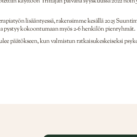
tettiin käyttöön Yrittäjän päivänä syyskuussa 2022 noin
rapiatyön lisääntyessä, rakensimme kesällä 2025 Suuntimal
lassa pystyy kokoontumaan myös 2-6 henkilön pienryhmät.
ulee päätökseen, kun valmistun ratkaisukeskeiseksi psyk