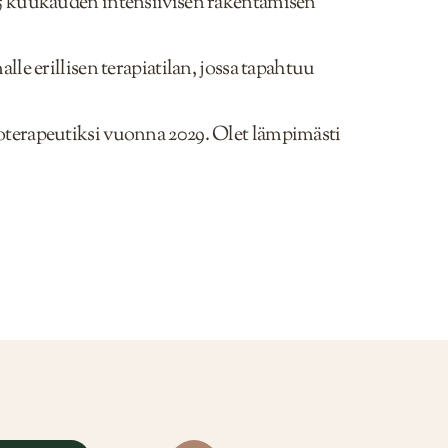
 5 kuukauden intensiivisen rakentamisen
le erillisen terapiatilan, jossa tapahtuu
oterapeutiksi vuonna 2029. Olet lämpimästi