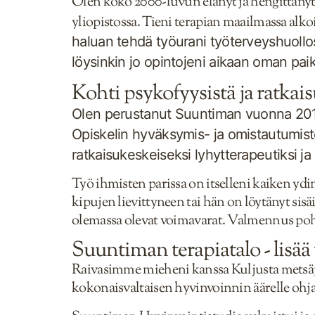
Olen koko 2000-luvun elänyt ja hengittänyt
yliopistossa. Tieni terapian maailmassa alko
haluan tehdä työurani työterveyshuollos
löysinkin jo opintojeni aikaan oman paikk
Kohti psykofyysistä ja ratkai
Olen perustanut Suuntiman vuonna 2018.
Opiskelin hyväksymis- ja omistautumist
ratkaisukeskeiseksi lyhytterapeutiksi j
Työ ihmisten parissa on itselleni kaiken y
kipujen lievittyneen tai hän on löytänyt si
olemassa olevat voimavarat. Valmennus pohj
Suuntiman terapiatalo - lisää 
R
aivasimme mieheni kanssa Kuljusta metsäp
kokonaisvaltaisen hyvinvoinnin äärelle oh