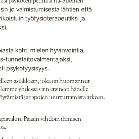
seksi psykoterapeutiksi Itä-Suomen
in jo valmistumisesta lähtien että
oistuin työfysioterapeutiksi ja
si.
asta kohti mielen hyvinvointia.
s-tunnetaitovalmentajaksi,
sti psykofyysisyys.
delleen asiakkaan, joka on huomannut
olemme yhdessä vain etsineet hänelle
ytämistä ja tapojen juurruttamista arkeen.
piatalon. Pääsin vihdoin ihmisen
oa.