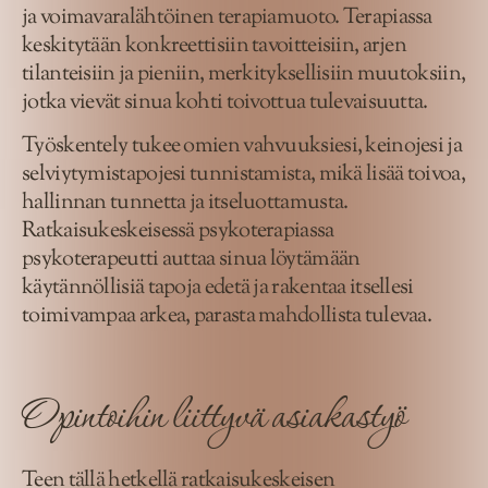
ja voimavaralähtöinen terapiamuoto. Terapiassa
keskitytään konkreettisiin tavoitteisiin, arjen
tilanteisiin ja pieniin, merkityksellisiin muutoksiin,
jotka vievät sinua kohti toivottua tulevaisuutta.
Työskentely tukee omien vahvuuksiesi, keinojesi ja
selviytymistapojesi tunnistamista, mikä lisää toivoa,
hallinnan tunnetta ja itseluottamusta.
Ratkaisukeskeisessä psykoterapiassa
psykoterapeutti auttaa sinua löytämään
käytännöllisiä tapoja edetä ja rakentaa itsellesi
toimivampaa arkea, parasta mahdollista tulevaa.
Opintoihin liittyvä asiakastyö
Teen tällä hetkellä ratkaisukeskeisen