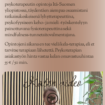
psykoterapeutin opintoja Itä-Suomen
yliopistossa, täydentäen aiempaa osaamistani
ratkaisukeskeisenä lyhytterapeuttina,
psykofyysiseen keho- ja mieli -työskentelyyn
painottuvana fysioterapeuttina sekä
mindfulness-tunnetaitovalmentajana.
Opintojeni aikana en tee vielä kela-terapiaa, eli et
tarvitse terapiaan lähetettä. Psykoterapian
asiakastyön hinta vastaa kelan omavastuuhintaa
55 € / 50 min.
Katso video