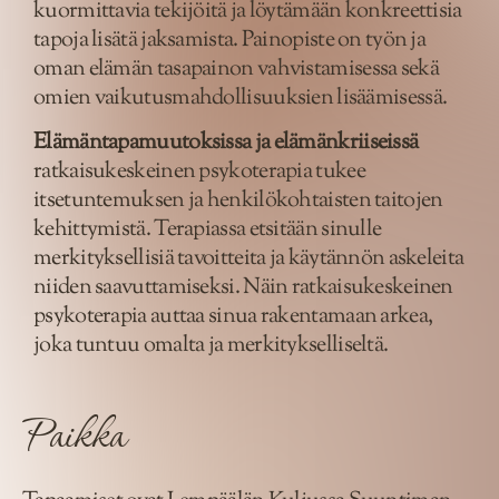
kuormittavia tekijöitä ja löytämään konkreettisia
tapoja lisätä jaksamista. Painopiste on työn ja
oman elämän tasapainon vahvistamisessa sekä
omien vaikutusmahdollisuuksien lisäämisessä.
Elämäntapamuutoksissa ja elämänkriiseissä
ratkaisukeskeinen psykoterapia tukee
itsetuntemuksen ja henkilökohtaisten taitojen
kehittymistä. Terapiassa etsitään sinulle
merkityksellisiä tavoitteita ja käytännön askeleita
niiden saavuttamiseksi. Näin ratkaisukeskeinen
psykoterapia auttaa sinua rakentamaan arkea,
joka tuntuu omalta ja merkitykselliseltä.
Paikka