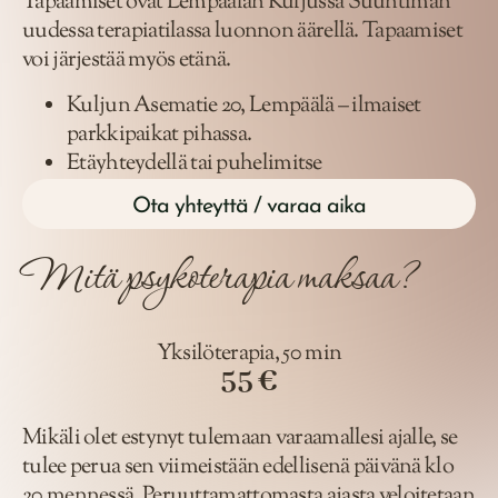
Tapaamiset ovat Lempäälän Kuljussa Suuntiman
uudessa terapiatilassa luonnon äärellä. Tapaamiset
voi järjestää myös etänä.
Kuljun Asematie 20, Lempäälä – ilmaiset
parkkipaikat pihassa.
Etäyhteydellä tai puhelimitse
Ota yhteyttä / varaa aika
Mitä psykoterapia maksaa?
Yksilöterapia, 50 min
55 €
Mikäli olet estynyt tulemaan varaamallesi ajalle, se
tulee perua sen viimeistään edellisenä päivänä klo
20 mennessä. Peruuttamattomasta ajasta veloitetaan