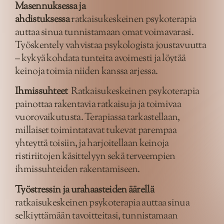
Masennuksessa ja
ahdistuksessa
ratkaisukeskeinen psykoterapia
auttaa sinua tunnistamaan omat voimavarasi.
Työskentely vahvistaa psykologista joustavuutta
– kykyä kohdata tunteita avoimesti ja löytää
keinoja toimia niiden kanssa arjessa.
Ihmissuhteet
Ratkaisukeskeinen psykoterapia
painottaa rakentavia ratkaisuja ja toimivaa
vuorovaikutusta. Terapiassa tarkastellaan,
millaiset toimintatavat tukevat parempaa
yhteyttä toisiin, ja harjoitellaan keinoja
ristiriitojen käsittelyyn sekä terveempien
ihmissuhteiden rakentamiseen.
Työstressin ja urahaasteiden äärellä
ratkaisukeskeinen psykoterapia auttaa sinua
selkiyttämään tavoitteitasi, tunnistamaan