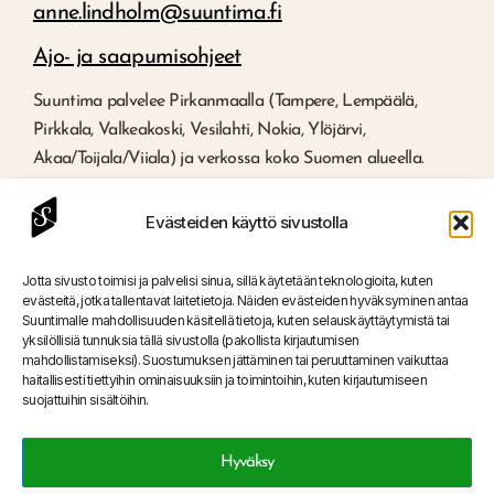
anne.lindholm@suuntima.fi
Ajo- ja saapumisohjeet
Suuntima palvelee Pirkanmaalla (Tampere, Lempäälä,
Pirkkala, Valkeakoski, Vesilahti, Nokia, Ylöjärvi,
Akaa/Toijala/Viiala) ja verkossa koko Suomen alueella.
Evästeiden käyttö sivustolla
Studio – Juhlatila Lempäälä
Jotta sivusto toimisi ja palvelisi sinua, sillä käytetään teknologioita, kuten
evästeitä, jotka tallentavat laitetietoja. Näiden evästeiden hyväksyminen antaa
Suuntimalle mahdollisuuden käsitellä tietoja, kuten selauskäyttäytymistä tai
yksilöllisiä tunnuksia tällä sivustolla (pakollista kirjautumisen
mahdollistamiseksi). Suostumuksen jättäminen tai peruuttaminen vaikuttaa
haitallisesti tiettyihin ominaisuuksiin ja toimintoihin, kuten kirjautumiseen
suojattuihin sisältöihin.
Hyväksy
Tietosuoja ja
Vastuullisuus
Anna
Y-tunnus: