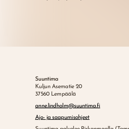
Suuntima
Kuljun Asematie 20
37560 Lempäälä
anne.lindholm@suuntima.fi
Ajo- ja saapumisohjeet