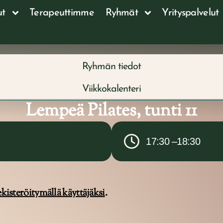
ut
Terapeuttimme
Ryhmät
Yrityspalvelut
Ryhmän tiedot
Viikkokalenteri
Lempeä Pilates, tunti 11
17:30 –
18:30
ekisteröitymällä käyttäjäksi
.