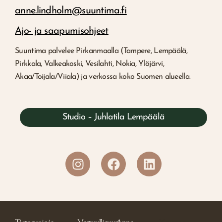
anne.lindholm@suuntima.fi
Ajo- ja saapumisohjeet
Suuntima palvelee Pirkanmaalla (Tampere, Lempäälä,
Pirkkala, Valkeakoski, Vesilahti, Nokia, Ylöjärvi,
Akaa/Toijala/Viiala) ja verkossa koko Suomen alueella.
Studio – Juhlatila Lempäälä