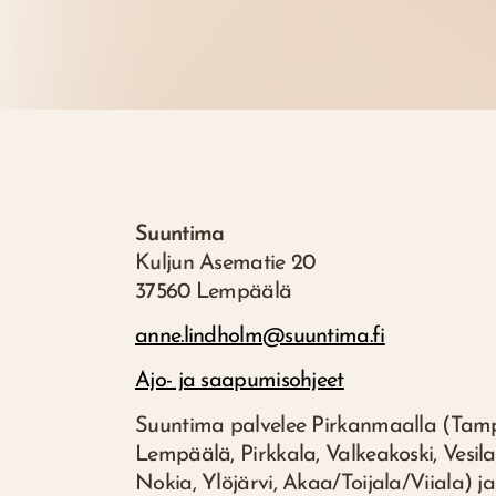
Suuntima
Kuljun Asematie 20
37560 Lempäälä
anne.lindholm@suuntima.fi
Ajo- ja saapumisohjeet
Suuntima palvelee Pirkanmaalla (Tamp
Lempäälä, Pirkkala, Valkeakoski, Vesilah
Nokia, Ylöjärvi, Akaa/Toijala/Viiala) j