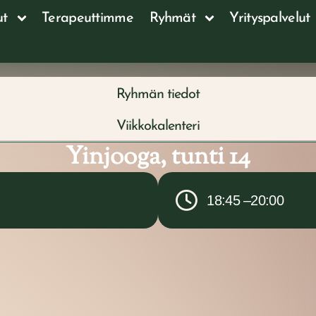
ut
Terapeuttimme
Ryhmät
Yrityspalvelut
Ryhmän tiedot
Viikkokalenteri
Yinjooga, tunti 14
18:45 –
20:00