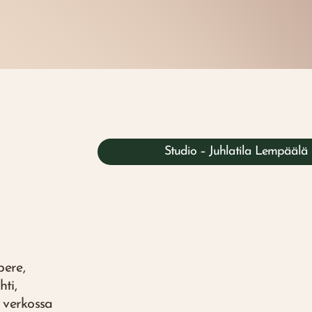
Studio – Juhlatila Lempäälä
ere,
ti,
a verkossa