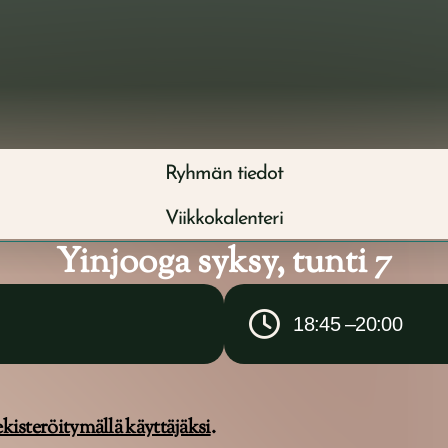
ut
Terapeuttimme
Ryhmät
Yrityspalvelut
Ryhmän tiedot
Viikkokalenteri
Yinjooga syksy, tunti 7
18:45 –
20:00
ekisteröitymällä käyttäjäksi
.