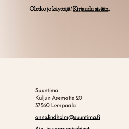
Oletko jo käyttäjä?
Kirjaudu sisään
.
Suuntima
Kuljun Asematie 20
37560 Lempäälä
anne.lindholm@suuntima.fi
Ajo- ja saapumisohjeet