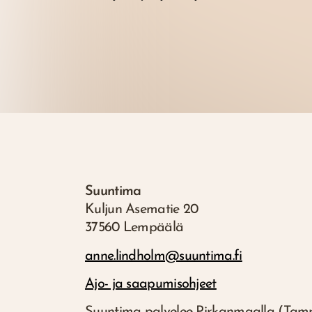
Suuntima
Kuljun Asematie 20
37560 Lempäälä
anne.lindholm@suuntima.fi
Ajo- ja saapumisohjeet