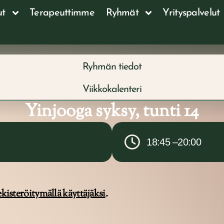
ut
Terapeuttimme
Ryhmät
Yrityspalvelut
Ryhmän tiedot
Viikkokalenteri
Yinjooga syksy, tunti 14
18:45 –
20:00
ekisteröitymällä käyttäjäksi
.