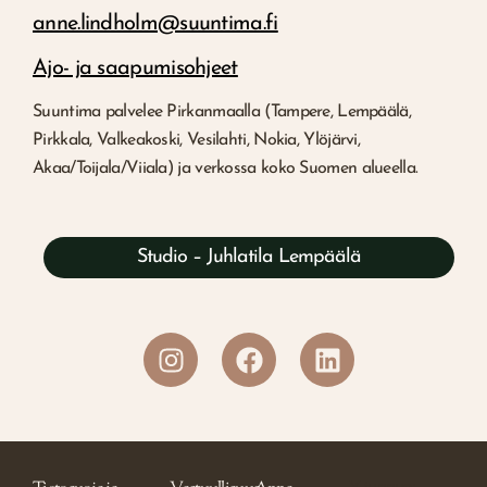
anne.lindholm@suuntima.fi
Ajo- ja saapumisohjeet
Suuntima palvelee Pirkanmaalla (Tampere, Lempäälä,
Pirkkala, Valkeakoski, Vesilahti, Nokia, Ylöjärvi,
Akaa/Toijala/Viiala) ja verkossa koko Suomen alueella.
Studio – Juhlatila Lempäälä