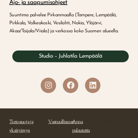
Ajo- ja saapumisohjeet
Suuntima palvelee Pirkanmaalla (Tampere, Lempäälä,
Pirkkala, Valkeakoski, Vesilahti, Nokia, Ylöjärvi,
Akaa/Toijala/Viiala) ja verkossa koko Suomen alueella.
Studio – Juhlatila Lempäälä
Tietosuoja ja
Vastuullisuus
Anna
Y-tunnus:
2876113-5
yksityisyys
palautetta