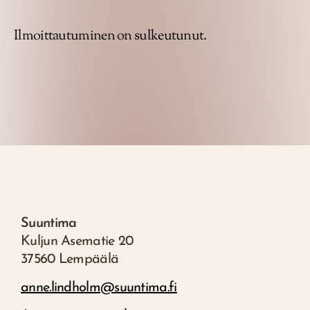
Ilmoittautuminen on sulkeutunut.
Suuntima
Kuljun Asematie 20
37560 Lempäälä
anne.lindholm@suuntima.fi