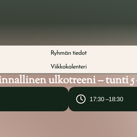
ut
Terapeuttimme
Ryhmät
Yrityspalvelut
Ryhmän tiedot
Viikkokalenteri
nnallinen ulkotreeni – tunti 5 
17:30 –
18:30