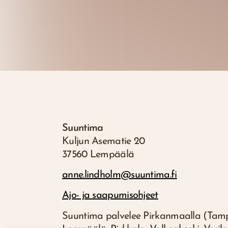
Suuntima
Kuljun Asematie 20
37560 Lempäälä
anne.lindholm@suuntima.fi
Ajo- ja saapumisohjeet
Suuntima palvelee Pirkanmaalla (Tamp