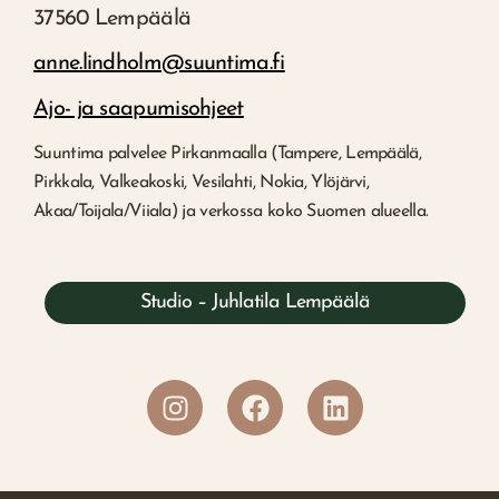
37560 Lempäälä
anne.lindholm@suuntima.fi
Ajo- ja saapumisohjeet
Suuntima palvelee Pirkanmaalla (Tampere, Lempäälä,
Pirkkala, Valkeakoski, Vesilahti, Nokia, Ylöjärvi,
Akaa/Toijala/Viiala) ja verkossa koko Suomen alueella.
Studio – Juhlatila Lempäälä