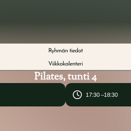
ut
Terapeuttimme
Ryhmät
Yrityspalvelut
Ryhmän tiedot
Viikkokalenteri
Pilates, tunti 4
17:30 –
18:30