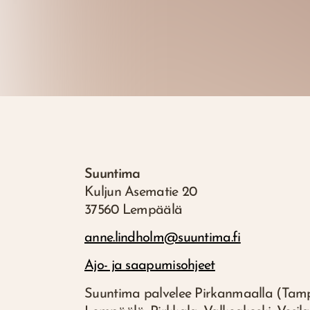
Suuntima
Kuljun Asematie 20
37560 Lempäälä
anne.lindholm@suuntima.fi
Ajo- ja saapumisohjeet
Suuntima palvelee Pirkanmaalla (Tamp