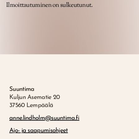
Ilmoittautuminen on sulkeutunut.
Suuntima
Kuljun Asematie 20
37560 Lempäälä
anne.lindholm@suuntima.fi
Ajo- ja saapumisohjeet