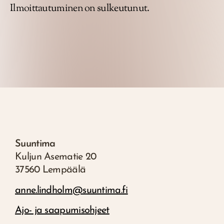
Ilmoittautuminen on sulkeutunut.
Suuntima
Kuljun Asematie 20
37560 Lempäälä
anne.lindholm@suuntima.fi
Ajo- ja saapumisohjeet