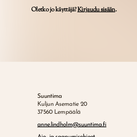
Oletko jo käyttäjä?
Kirjaudu sisään
.
Suuntima
Kuljun Asematie 20
37560 Lempäälä
anne.lindholm@suuntima.fi
Ajo- ja saapumisohjeet