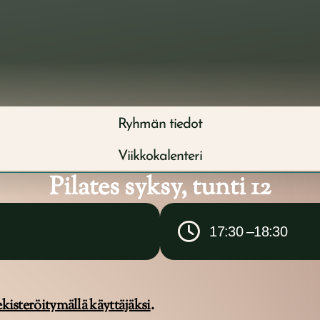
ut
Terapeuttimme
Ryhmät
Yrityspalvelut
Ryhmän tiedot
Viikkokalenteri
Pilates syksy, tunti 12
17:30 –
18:30
ekisteröitymällä käyttäjäksi
.