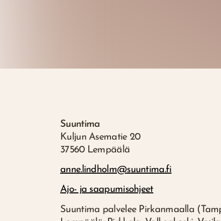
Suuntima
Kuljun Asematie 20
37560 Lempäälä
anne.lindholm@suuntima.fi
Ajo- ja saapumisohjeet
Suuntima palvelee Pirkanmaalla (Tamp