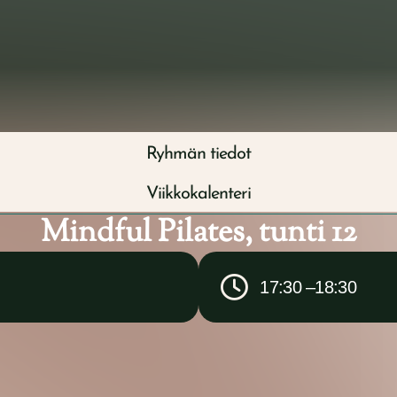
ut
Terapeuttimme
Ryhmät
Yrityspalvelut
Ryhmän tiedot
Viikkokalenteri
Mindful Pilates, tunti 12
17:30 –
18:30