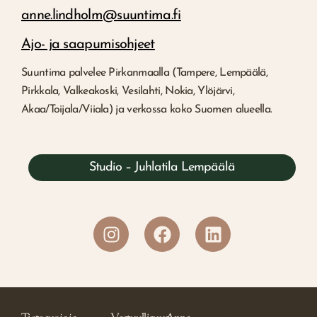
anne.lindholm@suuntima.fi
Ajo- ja saapumisohjeet
Suuntima palvelee Pirkanmaalla (Tampere, Lempäälä,
Pirkkala, Valkeakoski, Vesilahti, Nokia, Ylöjärvi,
Akaa/Toijala/Viiala) ja verkossa koko Suomen alueella.
Studio – Juhlatila Lempäälä