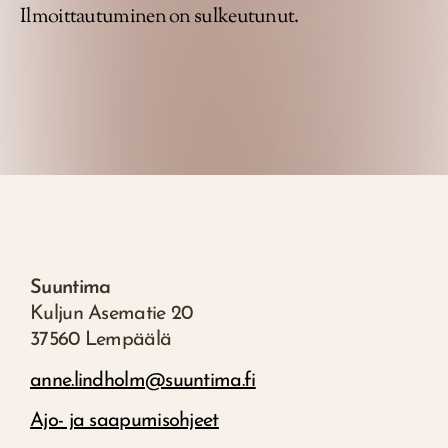
Ilmoittautuminen on sulkeutunut.
Suuntima
Kuljun Asematie 20
37560 Lempäälä
anne.lindholm@suuntima.fi
Ajo- ja saapumisohjeet