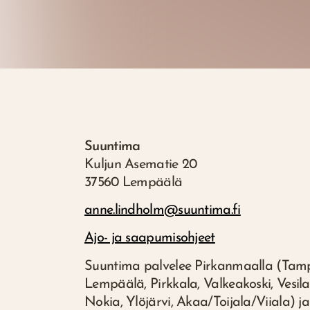
Suuntima
Kuljun Asematie 20
37560 Lempäälä
anne.lindholm@suuntima.fi
Ajo- ja saapumisohjeet
Suuntima palvelee Pirkanmaalla (Tamp
Lempäälä, Pirkkala, Valkeakoski, Vesilah
Nokia, Ylöjärvi, Akaa/Toijala/Viiala) j