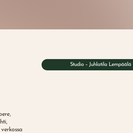
Studio – Juhlatila Lempäälä
ere,
ti,
a verkossa