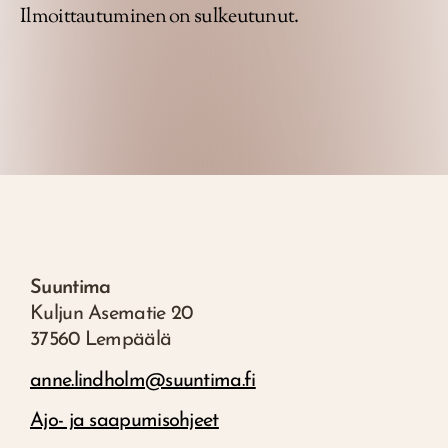
Ilmoittautuminen on sulkeutunut.
Suuntima
Kuljun Asematie 20
37560 Lempäälä
anne.lindholm@suuntima.fi
Ajo- ja saapumisohjeet