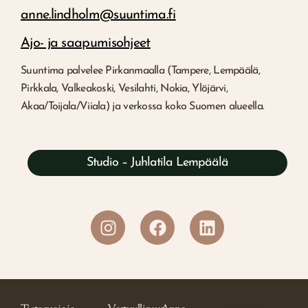
anne.lindholm@suuntima.fi
Ajo- ja saapumisohjeet
Suuntima palvelee Pirkanmaalla (Tampere, Lempäälä,
Pirkkala, Valkeakoski, Vesilahti, Nokia, Ylöjärvi,
Akaa/Toijala/Viiala) ja verkossa koko Suomen alueella.
Studio – Juhlatila Lempäälä