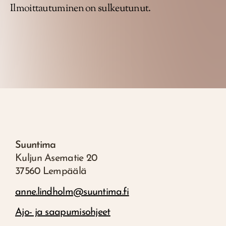
Ilmoittautuminen on sulkeutunut.
Suuntima
Kuljun Asematie 20
37560 Lempäälä
anne.lindholm@suuntima.fi
Ajo- ja saapumisohjeet