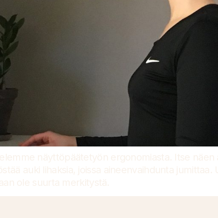
elemme näyttöpäätetyön ergonomiasta. Itse näen as
yöstää auki lihaksia, joissa aineenvaihdunta jumittaa
aan ole suurta merkitystä.