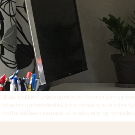
Lähes kaikkien valmennettavien kanssa keskustest
rakentaa optimaaliseksi, jotta vapaalla ei tarvitse t
näyttöpäätteen ääressä istumista, ei ergonomiallak