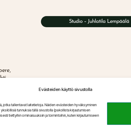
Studio – Juhlatila Lempäälä
ere,
ti,
a verkossa
Evästeiden käyttö sivustolla
eitä, jotka tallentavat laitetietoja. Näiden evästeiden hyväksyminen
silöllisiä tunnuksia tällä sivustolla (pakollista kirjautumisen
esti tiettyihin ominaisuuksiin ja toimintoihin, kuten kirjautumiseen
utetta
Y-tunnus: 2876113-5