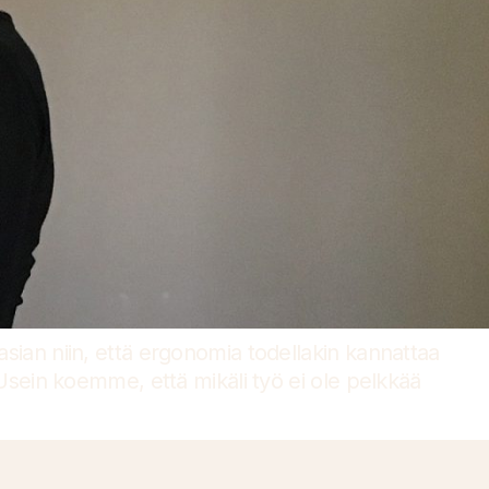
ian niin, että ergonomia todellakin kannattaa
. Usein koemme, että mikäli työ ei ole pelkkää