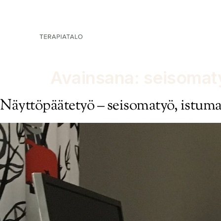
Palvel
Avainsana:
seisomat
Näyttöpäätetyö – seisomatyö, istum