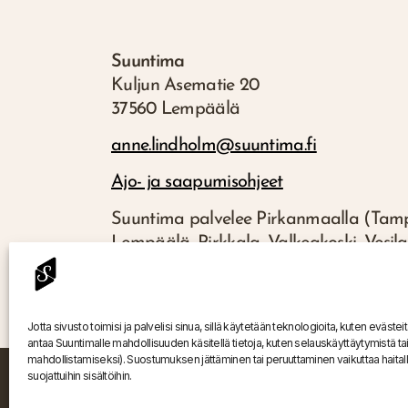
Suuntima
Kuljun Asematie 20
37560 Lempäälä
anne.lindholm@suuntima.fi
Ajo- ja saapumisohjeet
Suuntima palvelee Pirkanmaalla (Tamp
Lempäälä, Pirkkala, Valkeakoski, Vesilah
Nokia, Ylöjärvi, Akaa/Toijala/Viiala) j
koko Suomen alueella.
Jotta sivusto toimisi ja palvelisi sinua, sillä käytetään teknologioita, kuten eväst
antaa Suuntimalle mahdollisuuden käsitellä tietoja, kuten selauskäyttäytymistä tai yk
mahdollistamiseksi). Suostumuksen jättäminen tai peruuttaminen vaikuttaa haitallis
suojattuihin sisältöihin.
Tietosuoja ja yksityisyys
Vastuullisuus
Anna pala