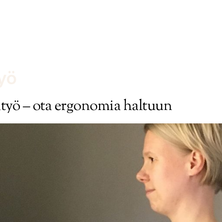
ut
Terapeuttimme
Ryhmät
Yrityspalvelut
yö
atyö – ota ergonomia haltuun