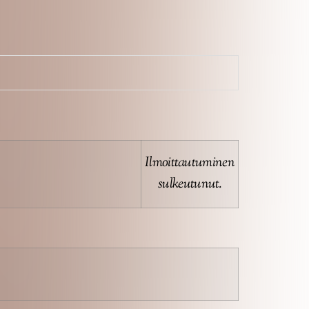
Ilmoittautuminen
sulkeutunut.