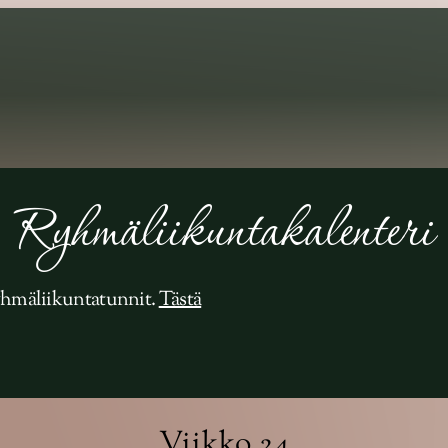
ut
Terapeuttimme
Ryhmät
Yrityspalvelut
Ryhmäliikuntakalenteri
ryhmäliikuntatunnit.
Tästä
Viikko 24