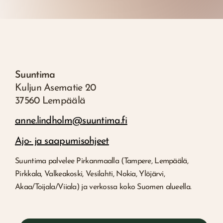
Suuntima
Kuljun Asematie 20
37560 Lempäälä
anne.lindholm@suuntima.fi
Ajo- ja saapumisohjeet
Suuntima palvelee Pirkanmaalla (Tampere, Lempäälä,
Pirkkala, Valkeakoski, Vesilahti, Nokia, Ylöjärvi,
Akaa/Toijala/Viiala) ja verkossa koko Suomen alueella.