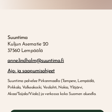
Suuntima
Kuljun Asematie 20
37560 Lempäälä
anne.lindholm@suuntima.fi
Ajo- ja saapumisohjeet
Suuntima palvelee Pirkanmaalla (Tampere, Lempäälä,
Pirkkala, Valkeakoski, Vesilahti, Nokia, Ylöjärvi,
Akaa/Toijala/Viiala) ja verkossa koko Suomen alueella.