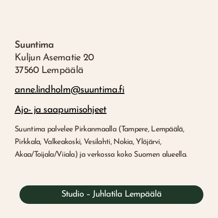
Suuntima
Kuljun Asematie 20
37560 Lempäälä
anne.lindholm@suuntima.fi
Ajo- ja saapumisohjeet
Suuntima palvelee Pirkanmaalla (Tampere, Lempäälä,
Pirkkala, Valkeakoski, Vesilahti, Nokia, Ylöjärvi,
Akaa/Toijala/Viiala) ja verkossa koko Suomen alueella.
Studio – Juhlatila Lempäälä